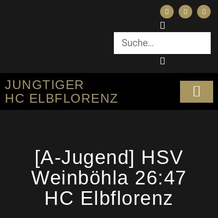
JUNGTIGER
HC ELBFLORENZ
SPORTLICHES KO
[A-Jugend] HSV
Weinböhla 26:47
HC Elbflorenz