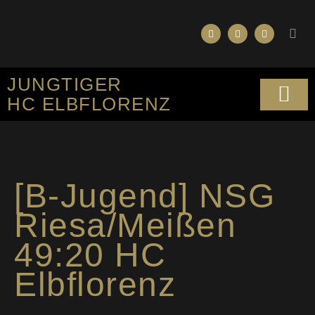
JUNGTIGER
HC ELBFLORENZ
SPORTLICHES KO
[B-Jugend] NSG
Riesa/Meißen
49:20 HC
Elbflorenz