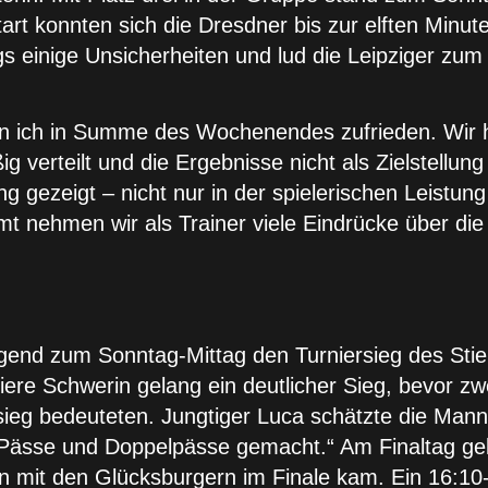
t konnten sich die Dresdner bis zur elften Minute
ings einige Unsicherheiten und lud die Leipziger z
n ich in Summe des Wochenendes zufrieden. Wir ha
ßig verteilt und die Ergebnisse nicht als Zielstellu
ng gezeigt – nicht nur in der spielerischen Leistun
mt nehmen wir als Trainer viele Eindrücke über d
-Jugend zum Sonntag-Mittag den Turniersieg des St
tiere Schwerin gelang ein deutlicher Sieg, bevor 
eg bedeuteten. Jungtiger Luca schätzte die Mannsc
 Pässe und Doppelpässe gemacht.“ Am Finaltag ge
 mit den Glücksburgern im Finale kam. Ein 16:10