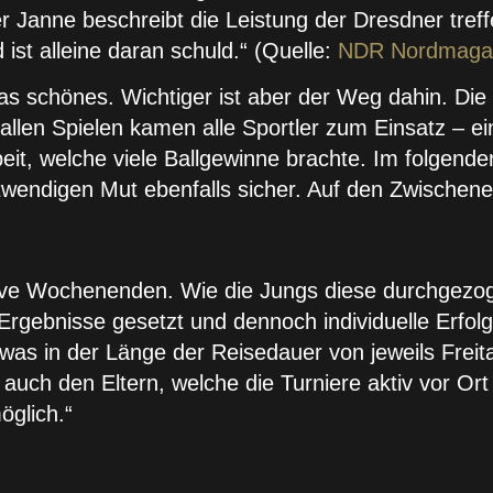
r Janne beschreibt die Leistung der Dresdner tref
st alleine daran schuld.“ (Quelle:
NDR Nordmaga
s schönes. Wichtiger ist aber der Weg dahin. Die
llen Spielen kamen alle Sportler zum Einsatz – ei
beit, welche viele Ballgewinne brachte. Im folgend
wendigen Mut ebenfalls sicher. Auf den Zwischener
ive Wochenenden. Wie die Jungs diese durchgezoge
ie Ergebnisse gesetzt und dennoch individuelle Er
was in der Länge der Reisedauer von jeweils Frei
i auch den Eltern, welche die Turniere aktiv vor Ort
öglich.“