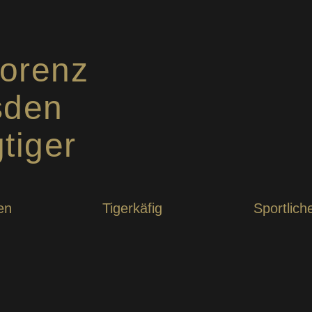
lorenz
sden
tiger
en
Tigerkäfig
Sportlich