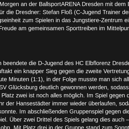
ag-Morgen an der BallsportARENA Dresden mit dem
ür die Dresdner: Stefan Floß (C-Jugend Trainer de
seinheit zum Spielen in das Jungstiere-Zentrum e
ie Freude am gemeinsamen Sporttreiben im Mittelpu
n beendete die D-Jugend des HC Elbflorenz Dresde
takt ein knapper Sieg gegen die zweite Vertretun
ute Minuten (1:1), in der Folge musste man sich al
V Glücksburg deutlich gewonnen werden, sodass be
s Platz zwei ist noch alles möglich. Im Spiel gege
hr der Hansestädter immer wieder überlaufen, so
 konnte. Im abschließenden Gruppenspiel gegen die
l. Über zwei Drittel des Spiels gelang dies auch 
 Lohn. Mit Platz drei in der Gruppe stand zum So