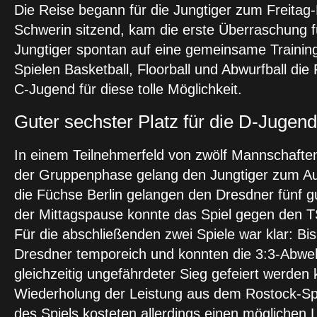
Die Reise begann für die Jungtiger zum Freit
Schwerin sitzend, kam die erste Überraschung f
Jungtiger spontan auf eine gemeinsame Training
Spielen Basketball, Floorball und Abwurfball d
C-Jugend für diese tolle Möglichkeit.
Guter sechster Platz für die D-Jugend
In einem Teilnehmerfeld von zwölf Mannschafte
der Gruppenphase gelang den Jungtiger zum Auf
die Füchse Berlin gelangen den Dresdner fünf g
der Mittagspause konnte das Spiel gegen den TS
Für die abschließenden zwei Spiele war klar: Bi
Dresdner temporeich und konnten die 3:3-Abwe
gleichzeitig ungefährdeter Sieg gefeiert werden
Wiederholung der Leistung aus dem Rostock-Spie
des Spiels kosteten allerdings einen möglichen