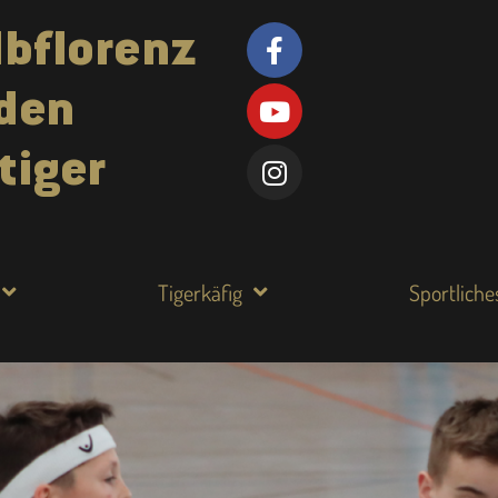
lbflorenz
den
tiger
Tigerkäfig
Sportliche