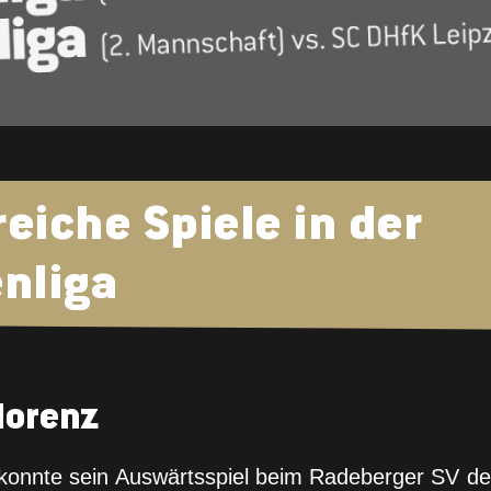
eiche Spiele in der
nliga
lorenz
onnte sein Auswärtsspiel beim Radeberger SV deut