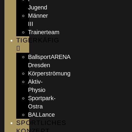
Jugend
Männer
III
Trainerteam
TIGERKÄFIG
BallsportARENA
Dresden
Körperströmung
Aktiv-
Physio
Sportpark-
Ostra
BALLance
SPORTLICHES
KONZEPT