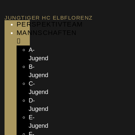
JUNGTIGER HC ELBFLORENZ
PERSPEKTIVTEAM
MANNSCHAFTEN
A-
Jugend
B-
Jugend
C-
Jugend
D-
Jugend
E-
Jugend
F-