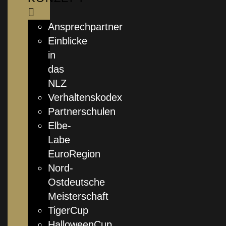
Ansprechpartner
Einblicke
in
das
NLZ
Verhaltenskodex
Partnerschulen
Elbe-
Labe
EuroRegion
Nord-
Ostdeutsche
Meisterschaft
TigerCup
HalloweenCup