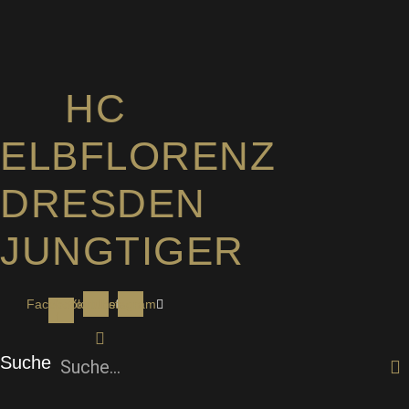
Zum
Inhalt
springen
HC
ELBFLORENZ
DRESDEN
JUNGTIGER
Facebook-
Youtube
Instagram
f
Suche