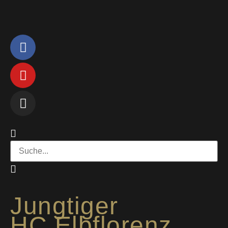
Jungtiger
HC Elbflorenz