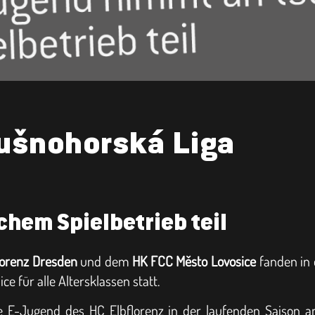
ušnohorská Liga
hem Spielbetrieb teil
lorenz Dresden
und dem
HK FCC Město Lovosice
fanden in 
für alle Altersklassen statt.
ie E-Jugend des HC Elbflorenz in der laufenden Saison a