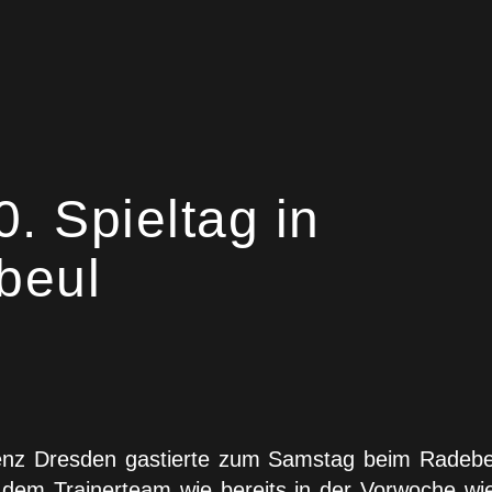
. Spieltag in
beul
nz Dresden gastierte zum Samstag beim Radebeul
 Trainerteam wie bereits in der Vorwoche wieder