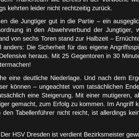
s kehrten leider nicht rechtzeitig zurück.
die Jungtiger gut in die Partie – ein ausgeglich
nordnung in den Abwehrverbund der Jungtiger, 
tand von sechs Toren stand zur Halbzeit – Ernücht
el anders: Die Sicherheit für das eigene Angriffss
 Defensive heraus. Mit 25 Gegentoren in 30 Minut
itermachen!
 eine deutliche Niederlage. Und nach dem Ergeb
sser können – ungeachtet vom tatsächlichen Ende
ächlich eine Steigerung. Mit einer mutigeren, a
ger gemacht, zum Erfolg zu kommen. Im Angriff ko
 Tabellenführer nicht reicht, ist allerdings kein 
t: Der HSV Dresden ist verdient Bezirksmeister ge