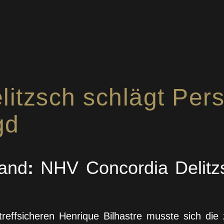
itzsch schlägt Pers
gd
land
:
NHV Concordia Delitzs
 treffsicheren Henrique Bilhastre musste sich di