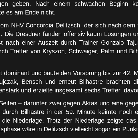
hlagen geben. Nach einem schwachen Beginn k
te es am Ende nicht.
om NHV Concordia Delitzsch, der sich nach dem f
e). Die Dresdner fanden offensiv kaum Lösungen u
st nach einer Auszeit durch Trainer Gonzalo Taj
urch Treffer von Kryszon, Schwaiger, Palm und Bi
t dominant und baute den Vorsprung bis zur 42. M
ujczak, Bensch und erneut Bilhastre brachten 
nstark und erzielte insgesamt sechs Treffer, davon
en Seiten – darunter zwei gegen Aktas und eine ge
 durch Bilhastre in der 59. Minute keimte noch e
ch die Niederlage. Trotz der Niederlage zeigte d
sphase wäre in Delitzsch vielleicht sogar ein Pun