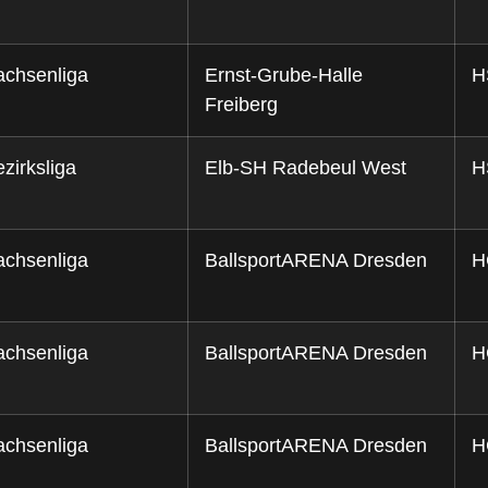
achsenliga
Ernst-Grube-Halle
H
Freiberg
zirksliga
Elb-SH Radebeul West
H
achsenliga
BallsportARENA Dresden
H
achsenliga
BallsportARENA Dresden
H
achsenliga
BallsportARENA Dresden
H