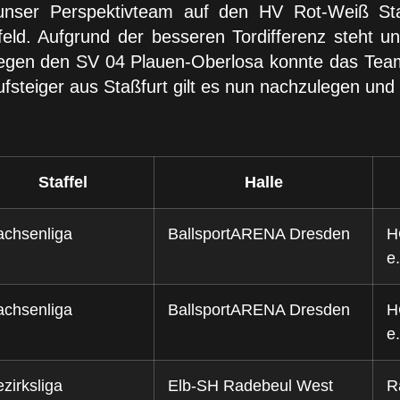
 unser Perspektivteam auf den HV Rot-Weiß Sta
lfeld. Aufgrund der besseren Tordifferenz steht 
el gegen den SV 04 Plauen-Oberlosa konnte das Te
fsteiger aus Staßfurt gilt es nun nachzulegen und 
Staffel
Halle
achsenliga
BallsportARENA Dresden
H
e.
achsenliga
BallsportARENA Dresden
H
e.
zirksliga
Elb-SH Radebeul West
R