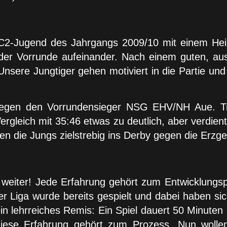
 C2-Jugend des Jahrgangs 2009/10 mit einem He
der Vorrunde aufeinander. Nach einem guten, au
sere Jungtiger gehen motiviert in die Partie und 
gegen den Vorrundensieger NSG EHV/NH Aue. Tro
ergleich mit 35:46 etwas zu deutlich, aber verdie
 die Jungs zielstrebig ins Derby gegen die Erzge
r weiter! Jede Erfahrung gehört zum Entwicklung
 Liga wurde bereits gespielt und dabei haben sich
n lehrreiches Remis: Ein Spiel dauert 50 Minuten 
h diese Erfahrung gehört zum Prozess. Nun wol