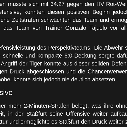
den musste sich mit 34:27 gegen den HV Rot-Wei
fensive, konnten diesen positiven Beginn jedoc
lreiche Zeitstrafen schwächten das Team und ermö
te das Team von Trainer Gonzalo Tajuelo vor a
ensivleistung des Perspektivteams. Die Abwehr st
e schnelle und kompakte 6:0-Deckung sorgte dafür
ngriff der Tiger konnte aus dieser soliden Defens
igen Druck abgeschlossen und die Chancenverwert
he, konnte sich jedoch nie deutlich absetzen.
sive
mer mehr 2-Minuten-Strafen belegt, was ihre ohn
eit, in der Staßfurt seine Offensive weiter auf
ur und ermöglichte es Staßfurt den Druck weiter 