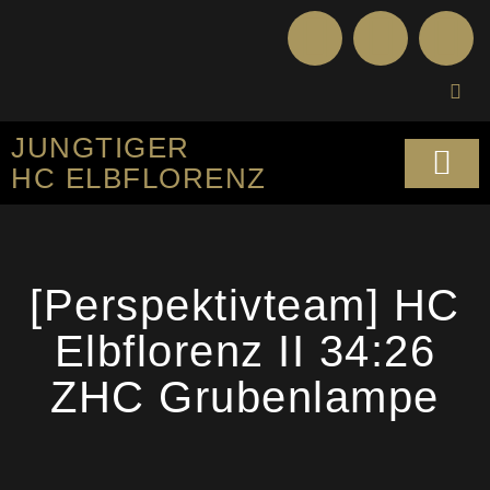
JUNGTIGER
HC ELBFLORENZ
SPORTLICHES KO
[Perspektivteam] HC
Elbflorenz II 34:26
ZHC Grubenlampe