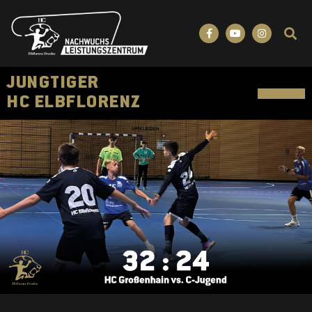
JUNGTIGER
HC ELBFLORENZ
SPORTLICHES KONZ