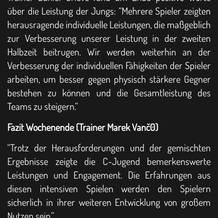
über die Leistung der Jungs: “Mehrere Spieler zeigten
herausragende individuelle Leistungen, die maßgeblich
zur Verbesserung unserer Leistung in der zweiten
Halbzeit beitrugen. Wir werden weiterhin an der
Verbesserung der individuellen Fähigkeiten der Spieler
arbeiten, um besser gegen physisch stärkere Gegner
bestehen zu können und die Gesamtleistung des
Teams zu steigern.”
Fazit Wochenende (Trainer Marek Vanč0)
“Trotz der Herausforderungen und der gemischten
Ergebnisse zeigte die C-Jugend bemerkenswerte
Leistungen und Engagement. Die Erfahrungen aus
diesen intensiven Spielen werden den Spielern
sicherlich in ihrer weiteren Entwicklung von großem
Nutzen sein.”